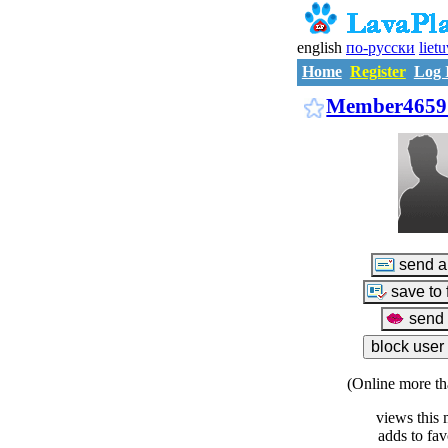
english
по-русски
liet
Home
Register
Log 
Member4659
(Online more th
views this 
adds to fav