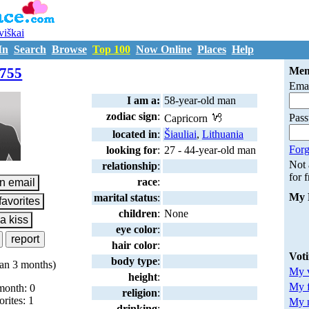
uviškai
In
Search
Browse
Top 100
Now Online
Places
Help
M4659755
755
Mem
Emai
I am a:
58-year-old man
zodiac sign
:
Pas
Capricorn
located in
:
Šiauliai
,
Lithuania
Forg
looking for
:
27 - 44-year-old man
Not
relationship
:
for 
race
:
My 
marital status
:
children
:
None
eye color
:
hair color
:
Vot
body type
:
an 3 months)
My v
height
:
My 
month: 0
religion
:
orites: 1
My m
drinking
: