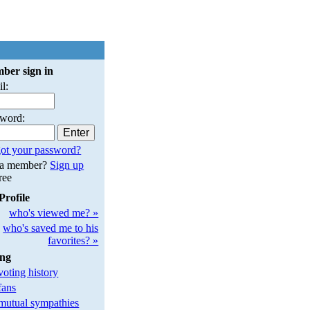
ber sign in
l:
sword:
ot your password?
 a member?
Sign up
free
Profile
who's viewed me? »
who's saved me to his
favorites? »
ing
oting history
fans
utual sympathies