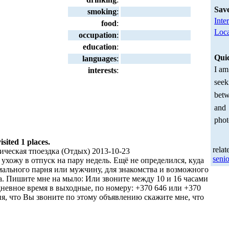
Sav
smoking
:
Inte
food
:
Loca
occupation
:
education
:
Qui
languages
:
I am
interests
:
seek
betw
and
phot
ited 1 places.
relat
ческая тпоездка (Отдых) 2013-10-23
senio
 ухожу в отпуск на пару недель. Ещё не определился, куда
мального парня или мужчину, для знакомства и возможного
а. Пишите мне на мыло: Или звоните между 10 и 16 часами
дневное время в выходные, по номеру: +370 646 или +370
я, что Вы звоните по этому объявлению скажите мне, что