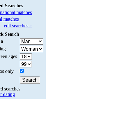
ed Searches
rnational matches
l matches
edit searches »
ck Search
 a
ing
een ages
os only
ed searches
r dating