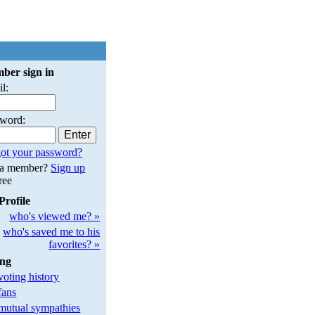
ber sign in
l:
sword:
ot your password?
 a member?
Sign up
free
Profile
who's viewed me? »
who's saved me to his
favorites? »
ing
oting history
fans
utual sympathies