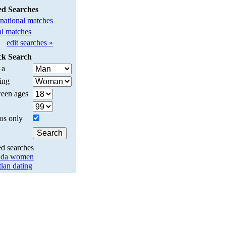
ed Searches
rnational matches
l matches
edit searches »
ck Search
 a
ing
een ages
os only
ed searches
ada women
tian dating