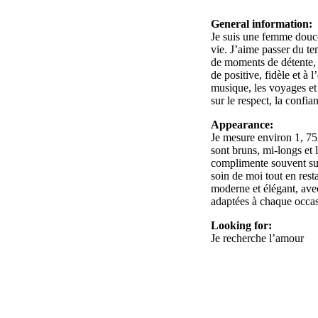
General information:
Je suis une femme douce,
vie. J’aime passer du t
de moments de détente, 
de positive, fidèle et à 
musique, les voyages et
sur le respect, la confia
Appearance:
Je mesure environ 1, 75
sont bruns, mi-longs et 
complimente souvent sur
soin de moi tout en resta
moderne et élégant, ave
adaptées à chaque occas
Looking for:
Je recherche l’amour