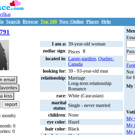
uviškai
In
Search
Browse
Top 100
Now Online
Places
Help
M7208791
791
Mem
Emai
I am a:
39-year-old woman
zodiac sign
:
Pas
Pisces
located in
:
Lange-gardien
,
Quebec
,
Canada
Forg
looking for
:
39 - 93-year-old man
Not
for 
relationship
:
Marriage
Long-term relationship
My 
Romance
race
:
White (Caucasian)
marital
Single - never married
status
:
Vot
children
:
None
t month)
My v
eye color
:
Hazel
My 
month: 0
hair color
:
Black
orites: 0
My m