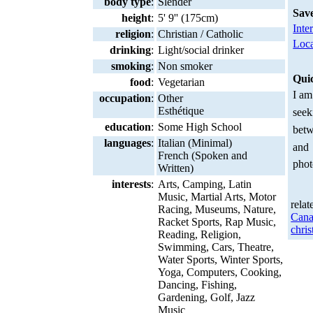
body type
:
Slender
Sav
height
:
5' 9'' (175cm)
Inte
religion
:
Christian / Catholic
Loca
drinking
:
Light/social drinker
smoking
:
Non smoker
Qui
food
:
Vegetarian
I am
occupation
:
Other
Esthétique
seek
education
:
Some High School
betw
languages
:
Italian (Minimal)
and
French (Spoken and
phot
Written)
interests
:
Arts, Camping, Latin
Music, Martial Arts, Motor
relat
Racing, Museums, Nature,
Can
Racket Sports, Rap Music,
chris
Reading, Religion,
Swimming, Cars, Theatre,
Water Sports, Winter Sports,
Yoga, Computers, Cooking,
Dancing, Fishing,
Gardening, Golf, Jazz
Music