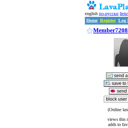
english
по-русски
liet
Home
Register
Log 
Member7208
(Online las
views this 
adds to fav