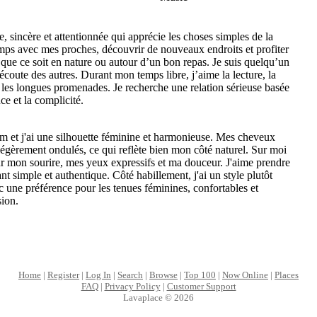
 sincère et attentionnée qui apprécie les choses simples de la
emps avec mes proches, découvrir de nouveaux endroits et profiter
que ce soit en nature ou autour d’un bon repas. Je suis quelqu’un
l’écoute des autres. Durant mon temps libre, j’aime la lecture, la
 les longues promenades. Je recherche une relation sérieuse basée
nce et la complicité.
m et j'ai une silhouette féminine et harmonieuse. Mes cheveux
légèrement ondulés, ce qui reflète bien mon côté naturel. Sur moi
 mon sourire, mes yeux expressifs et ma douceur. J'aime prendre
nt simple et authentique. Côté habillement, j'ai un style plutôt
c une préférence pour les tenues féminines, confortables et
ion.
Home
|
Register
|
Log In
|
Search
|
Browse
|
Top 100
|
Now Online
|
Places
FAQ
|
Privacy Policy
|
Customer Support
Lavaplace © 2026