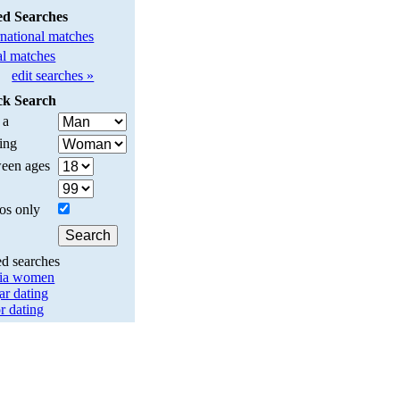
ed Searches
rnational matches
l matches
edit searches »
ck Search
 a
ing
een ages
os only
ed searches
ia women
ar dating
r dating