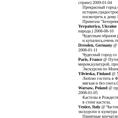
стране) 2009-01-04
Прекрасный город 
истории,градострое
посмотреть к дому 
Привезла "Бехеревк
Yevpatoriya, Ukraine
народа.) 2008-08-10
Чудесным образом 
и купались,очень т
Dresden, Germany
@ 
2008-01-11
Чудесный город со 
Paris, France
@ Путеш
миром,культурой, про
Экскурсия по Монм
Ylivieska, Finland
@ У
Люблю гостить в Ф
мягкая и без снега
Warsaw, Poland
@ про
2008-01-05
Кастелы в Рождест
в стене кастела.
Venice, Italy
@ Частны
экскурсии и культура 
Приятные впечатле