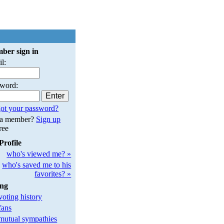
ber sign in
l:
sword:
ot your password?
 a member?
Sign up
free
Profile
who's viewed me? »
who's saved me to his
favorites? »
ing
oting history
fans
utual sympathies