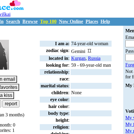
uviškai
In
Search
Browse
Top 100
Now Online
Places
Help
M255121
Mem
Emai
I am a:
74-year-old woman
zodiac sign
:
Pas
Gemini
located in
:
Kurgan
,
Russia
Forg
looking for
:
59 - 69-year-old man
Not
relationship
:
for 
race
:
My 
marital status
:
children
:
None
eye color
:
hair color
:
Vot
body type
:
an 3 months)
My v
height
:
My 
month: 0
religion
:
orites: 1
My m
drinking
: