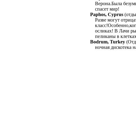
Верона.Была безум
спасет мир!
Paphos, Cyprus
(отды
Разве могут отрица
класс!Особенно,ког
осликах! В Лачи ры
пеликаны в клетках
Bodrum, Turkey
(Отд
ночная дискотека 