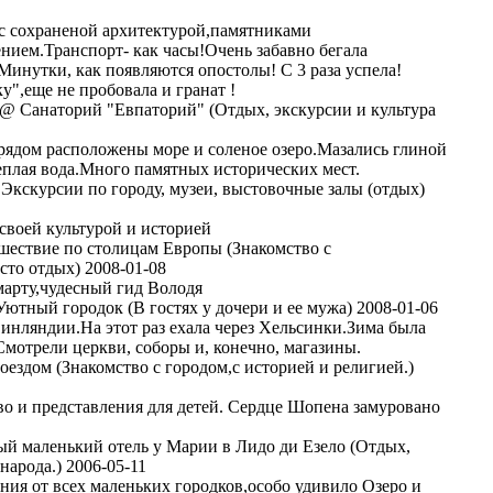
с сохраненой архитектурой,памятниками
нием.Транспорт- как часы!Очень забавно бегала
Минутки, как появляются опостолы! С 3 раза успела!
у",еще не пробовала и гранат !
@ Санаторий "Евпаторий" (Отдых, экскурсии и культура
рядом расположены море и соленое озеро.Мазались глиной
еплая вода.Много памятных исторических мест.
Экскурсии по городу, музеи, выстовочные залы (отдых)
своей культурой и историей
ествие по столицам Европы (Знакомство с
сто отдых) 2008-01-08
арту,чудесный гид Володя
ютный городок (В гостях у дочери и ее мужа) 2008-01-06
инляндии.На этот раз ехала через Хельсинки.Зима была
.Смотрели церкви, соборы и, конечно, магазины.
ездом (Знакомство с городом,с историей и религией.)
во и представления для детей. Сердце Шопена замуровано
й маленький отель у Марии в Лидо ди Езело (Отдых,
народа.) 2006-05-11
ния от всех маленьких городков,особо удивило Озеро и