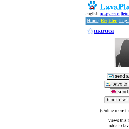
english
по-русски
liet
Home
Register
Log 
maruca
(Online more th
views this 
adds to fav