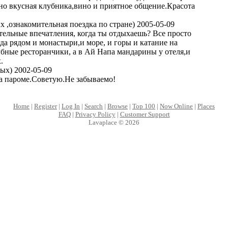
но вкусная клубника,вино и приятное общение.Красота
х ,ознакомительная поездка по стране) 2005-05-09
тельные впечатления, когда ты отдыхаешь? Все просто
да рядом и монастыри,и море, и горы и катание на
бные ресторанчики, а в Ай Напа мандарины у отеля,и
.
ых) 2002-05-09
на пароме.Советую.Не забываемо!
Home
|
Register
|
Log In
|
Search
|
Browse
|
Top 100
|
Now Online
|
Places
FAQ
|
Privacy Policy
|
Customer Support
Lavaplace © 2026