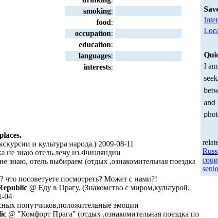
Sav
smoking
:
Inte
food
:
Loca
occupation
:
education
:
Qui
languages
:
I am
interests
:
seek
betw
and
phot
places.
relat
кскурсии и культура народа.) 2009-08-11
Russ
ка не знаю отель.лечу из Финляндии
coug
е знаю, отель выбираем (отдых ,ознакомительная поездка
senio
т? что посоветуете посмотреть? Может с нами?!
Republic
@ Еду в Прагу. (Знакомство с миром,культурой,
1-04
сных попутчиков,положительные эмоции
ic
@ "Комфорт Прага" (отдых ,ознакомительная поездка по